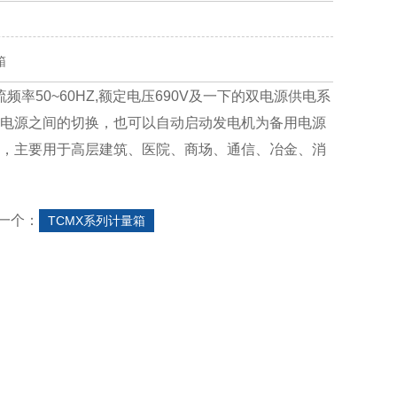
箱
频率50~60HZ,额定电压690V及一下的双电源供电系
电源之间的切换，也可以自动启动发电机为备用电源
，主要用于高层建筑、医院、商场、通信、冶金、消
一个：
TCMX系列计量箱