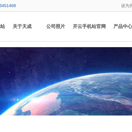
3451468
设为
机站
关于天成
公司照片
开云手机站官网
产品中