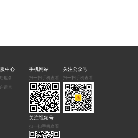
服中心
手机网站
关注公众号
扫一扫手机查看
扫一扫手机查看
后服务
户留言
关注视频号
扫一扫手机查看