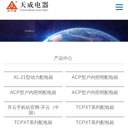
开云手机站官网
产品中心
XL-21型动力配电箱
ACP型户内照明配电箱
ACP型户内照明配电箱
ACP型户内照明配电箱
开云手机站官网-开云（中
TCPXT系列配电箱
国）
TCPXT系列配电箱
TCPXT系列配电箱